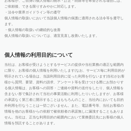
お客様が、ご自身の個人情報の開示・訂正・削除等を希望される場合には、
ご依頼後、できる限りすみやかに対応します。
・法令や業界ガイドライン等の遵守
個人情報の取扱いにおいて当該個人情報の保護に適用される法令等を遵守し
ます。
・個人情報の取扱いの継続的な改善
個人情報の取扱いについては、適宜見直し改善いたします。
個人情報の利用目的について
当社は、お客様が受けようとするサービスの提供や当社業務の適正な範囲内
に限り、お客様の個人情報を利用いたします(なお、サービス毎に利用目的が
明示されている場合は、当該利用目的に従った利用を行ないます)当社がお客
様から質問、要望、資料の請求、アンケート等を受けつける際にお預かりす
る個人情報は、お客様への回答・ご連絡や資料の送付をしたり、個人情報を
含まない形で集計されて当社の事業活動に利用したりいたしますが、お客様
の承諾なく第三者に開示することはもちろんのこと、当社内においても目的
外利用を行なうことは一切ございません。また、電話番号等、当社お客様の
情報を他のお客様からの依頼で被依頼者の承諾無しに漏洩することもありま
せん。当社は、正当な利用目的の範囲内において業務委託先にお客様の個人
情報を預託することがあります。