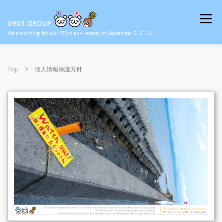
コ
ン
メニュー
テ
ン
We are aiming for our 105th anniversary on September 3, 2112.
ツ
へ
Top
Group
About us
Recruit
ス
Top
> 個人情報保護方針
キ
ッ
プ
Contact